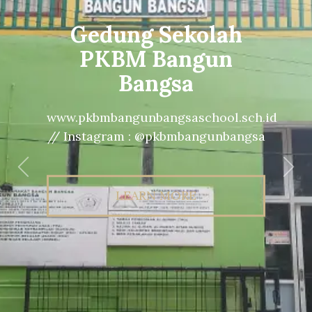
Gedung Sekolah
PKBM Bangun
Bangsa
www.pkbmbangunbangsaschool.sch.id
// Instagram : @pkbmbangunbangsa
Previous
Nex
LEARN MORE